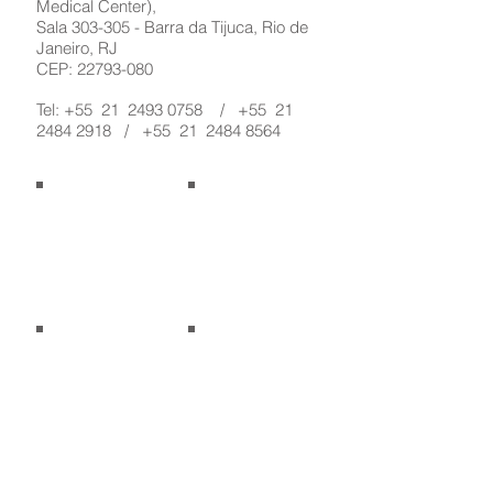
Medical Center),
Sala 303-305 - Barra da Tijuca, Rio de
Janeiro, RJ
CEP:
22793-080
Tel: +55 21
2493 0758
/ +55 21
2484 2918
/ +55 21
2484 8564
MDX
Recepção Vida
Recepção
Sala de espera